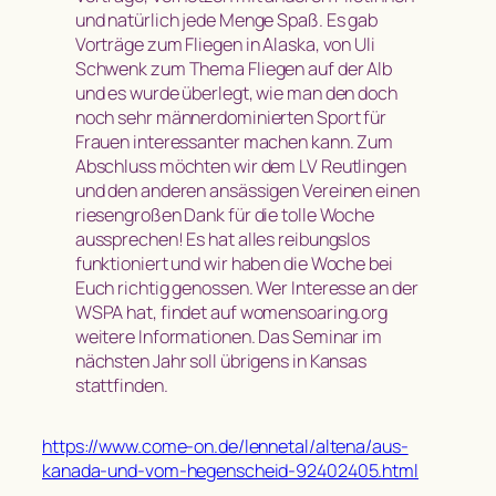
und natürlich jede Menge Spaß. Es gab
Vorträge zum Fliegen in Alaska, von Uli
Schwenk zum Thema Fliegen auf der Alb
und es wurde überlegt, wie man den doch
noch sehr männerdominierten Sport für
Frauen interessanter machen kann. Zum
Abschluss möchten wir dem LV Reutlingen
und den anderen ansässigen Vereinen einen
riesengroßen Dank für die tolle Woche
aussprechen! Es hat alles reibungslos
funktioniert und wir haben die Woche bei
Euch richtig genossen. Wer Interesse an der
WSPA hat, findet auf womensoaring.org
weitere Informationen. Das Seminar im
nächsten Jahr soll übrigens in Kansas
stattfinden.
https://www.come-on.de/lennetal/altena/aus-
kanada-und-vom-hegenscheid-92402405.html