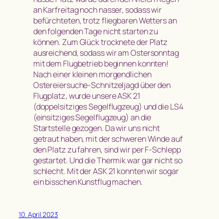
an Karfreitag noch nasser, sodass wir
befürchteten, trotz fliegbaren Wetters an
den folgenden Tage nicht starten zu
können. Zum Glück trocknete der Platz
ausreichend, sodass wir am Ostersonntag
mit dem Flugbetrieb beginnen konnten!
Nach einer kleinen morgendlichen
Ostereiersuche-Schnitzeljagd über den
Flugplatz, wurde unsere ASK 21
(doppelsitziges Segelflugzeug) und die LS4
(einsitziges Segelflugzeug) an die
Startstelle gezogen. Da wir uns nicht
getraut haben, mit der schweren Winde auf
den Platz zu fahren, sind wir per F-Schlepp
gestartet. Und die Thermik war gar nicht so
schlecht. Mit der ASK 21 konnten wir sogar
ein bisschen Kunstflug machen.
10. April 2023