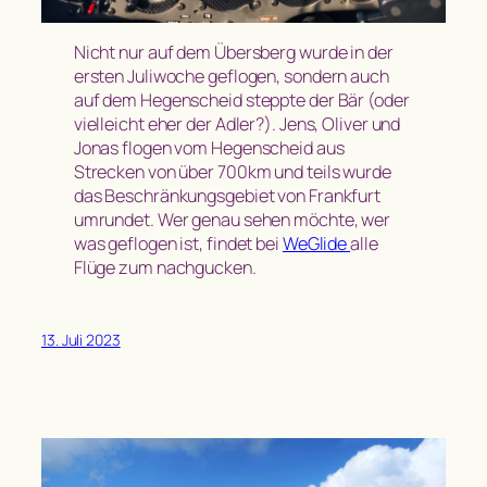
Nicht nur auf dem Übersberg wurde in der
ersten Juliwoche geflogen, sondern auch
auf dem Hegenscheid steppte der Bär (oder
vielleicht eher der Adler?). Jens, Oliver und
Jonas flogen vom Hegenscheid aus
Strecken von über 700km und teils wurde
das Beschränkungsgebiet von Frankfurt
umrundet. Wer genau sehen möchte, wer
was geflogen ist, findet bei
WeGlide
alle
Flüge zum nachgucken.
13. Juli 2023