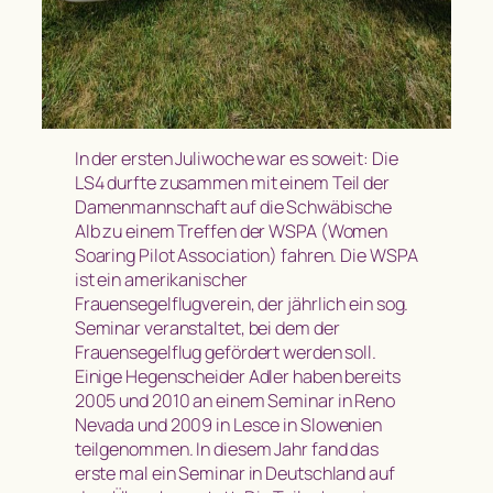
In der ersten Juliwoche war es soweit: Die
LS4 durfte zusammen mit einem Teil der
Damenmannschaft auf die Schwäbische
Alb zu einem Treffen der WSPA (Women
Soaring Pilot Association) fahren. Die WSPA
ist ein amerikanischer
Frauensegelflugverein, der jährlich ein sog.
Seminar veranstaltet, bei dem der
Frauensegelflug gefördert werden soll.
Einige Hegenscheider Adler haben bereits
2005 und 2010 an einem Seminar in Reno
Nevada und 2009 in Lesce in Slowenien
teilgenommen. In diesem Jahr fand das
erste mal ein Seminar in Deutschland auf