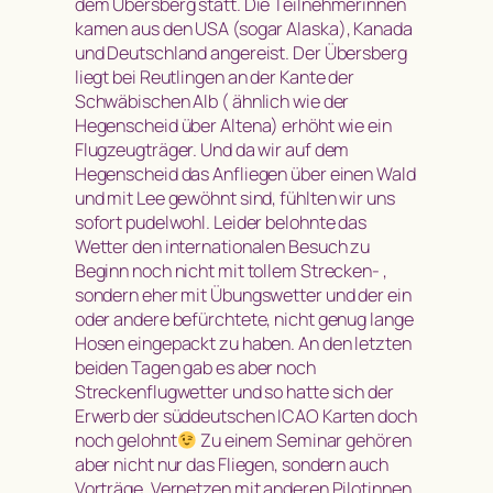
dem Übersberg statt. Die Teilnehmerinnen
kamen aus den USA (sogar Alaska), Kanada
und Deutschland angereist. Der Übersberg
liegt bei Reutlingen an der Kante der
Schwäbischen Alb ( ähnlich wie der
Hegenscheid über Altena) erhöht wie ein
Flugzeugträger. Und da wir auf dem
Hegenscheid das Anfliegen über einen Wald
und mit Lee gewöhnt sind, fühlten wir uns
sofort pudelwohl. Leider belohnte das
Wetter den internationalen Besuch zu
Beginn noch nicht mit tollem Strecken- ,
sondern eher mit Übungswetter und der ein
oder andere befürchtete, nicht genug lange
Hosen eingepackt zu haben. An den letzten
beiden Tagen gab es aber noch
Streckenflugwetter und so hatte sich der
Erwerb der süddeutschen ICAO Karten doch
noch gelohnt
Zu einem Seminar gehören
aber nicht nur das Fliegen, sondern auch
Vorträge, Vernetzen mit anderen Pilotinnen