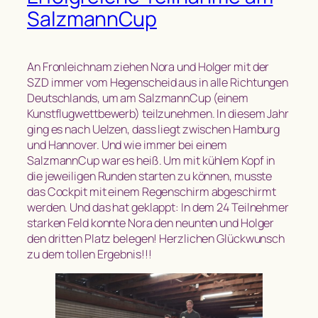
SalzmannCup
An Fronleichnam ziehen Nora und Holger mit der
SZD immer vom Hegenscheid aus in alle Richtungen
Deutschlands, um am SalzmannCup (einem
Kunstflugwettbewerb) teilzunehmen. In diesem Jahr
ging es nach Uelzen, dass liegt zwischen Hamburg
und Hannover. Und wie immer bei einem
SalzmannCup war es heiß. Um mit kühlem Kopf in
die jeweiligen Runden starten zu können, musste
das Cockpit mit einem Regenschirm abgeschirmt
werden. Und das hat geklappt: In dem 24 Teilnehmer
starken Feld konnte Nora den neunten und Holger
den dritten Platz belegen! Herzlichen Glückwunsch
zu dem tollen Ergebnis!!!