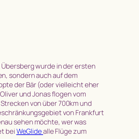
 Übersberg wurde in der ersten
en, sondern auch auf dem
te der Bär (oder vielleicht eher
, Oliver und Jonas flogen vom
 Strecken von über 700km und
Beschränkungsgebiet von Frankfurt
enau sehen möchte, wer was
et bei
WeGlide
alle Flüge zum