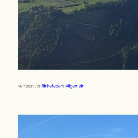
Verfasst von
flinkefeder
in
Allgemein